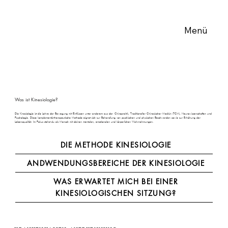
Menü
Was ist Kinesiologie?
Die Kinesiologie ist die Lehre der Bewegung mit Einflüssen unter anderem aus der Chiropraktik, Traditioneller Chinesischer Medizin (TCM), Neurowissenschaften und
Psychologie. Diese komplementärtherapeutische Methode eignet sich zur Behandlung von psychischen und physischen Beschwerden sowie zur Erhöhung der
Lebensqualität. Im Fokus stehst du als Mensch mit deinen mentalen, emotionalen und körperlichen Wahrnehmungen.
DIE METHODE KINESIOLOGIE
ANDWENDUNGSBEREICHE DER KINESIOLOGIE
WAS ERWARTET MICH BEI EINER
KINESIOLOGISCHEN SITZUNG?