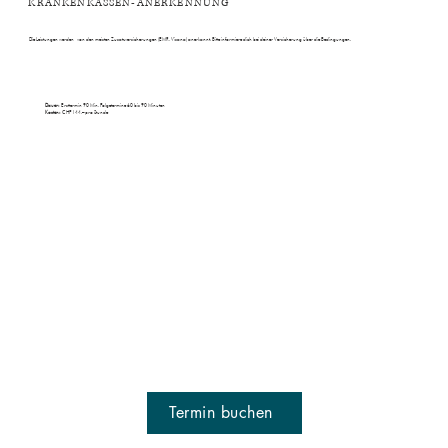
KRANKENKASSEN-ANERKENNUNG
Die Leistungen werden von den meisten Zusatzversicherungen (EMR, Visana) anerkannt. Bitte informiere dich bei deiner Versicherung über die Bedingungen.
Dauer:
Ersttermin 90 Min, Folgetermine 60 bis 90 Minuten
Kosten:
CHF 144.– pro Stunde
Termin buchen