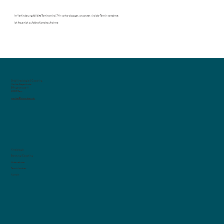
Im Verhinderungsfall bitte Termine mind. 24h vorher absagen, ansonsten wird der Termin verrechnet.
Ich freue mich auf deine Kontaktaufnahme
SIMA Kinesiologie & Coaching
Marlies Siegenthaler
Effingerstrasse 41
3008 Bern
marlies@sima-bern.ch
Kinesiologie
Beratung/Coaching
Unternehmen
Termin buchen
Kontakt